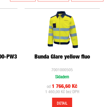
500-PW3
Bunda Glare yellow fluo
7001000505
Skladem
1 766,60 Kč
od
1 460,00 Kč bez DPH
DETAIL