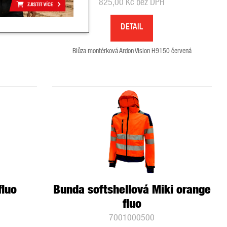
825,00 Kč bez DPH
DETAIL
Blůza montérková Ardon Vision H9150 červená
fluo
Bunda softshellová Miki orange
fluo
7001000500