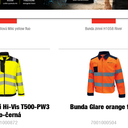
0 Kč bez DPH
1 050,00 Kč bez DPH
DETAIL
DETAIL
lová Miki yellow fluo
Bunda zimní H1058 River
í Hi-Vis T500-PW3
Bunda Glare orange 
to-černá
1000872
7001000504