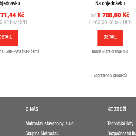
bjednávku
Na objednávku
771,44 Kč
1 766,60 Kč
od
0 Kč bez DPH
1 460,00 Kč bez DPH
DETAIL
DETAIL
-Vis T500-PW3 žluto-černá
Bunda Glare orange fluo
Zobrazeno 9 produktů
O NÁS
KE ZBOŽÍ
Metrostav stavebniny, s.r.o.
Technické listy
Skupina Metrostav
Bezpečnostní lis