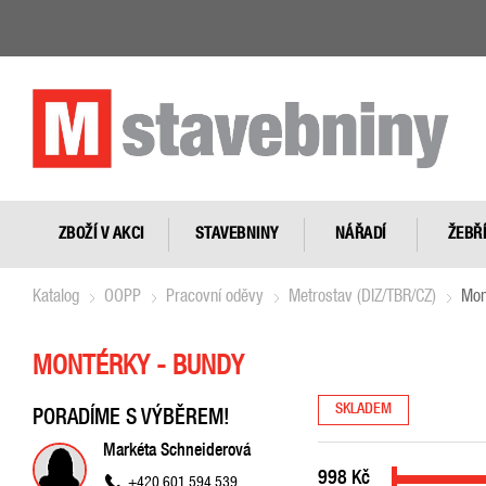
ZBOŽÍ V AKCI
STAVEBNINY
NÁŘADÍ
ŽEBŘ
Katalog
OOPP
Pracovní oděvy
Metrostav (DIZ/TBR/CZ)
Mon
MONTÉRKY - BUNDY
SKLADEM
PORADÍME S VÝBĚREM!
Markéta Schneiderová
998
Kč
+420 601 594 539