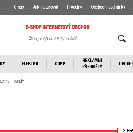
O nás
Jak nakupovat
Prodejny
Obchodní podmínky
E-SHOP INTERNETOVÝ OBCHOD
Zadejte výraz pro vyhledání
REKLAMNÍ
ÍKY
ELEKTRO
OOPP
DROGER
PŘEDMĚTY
térky - bundy
2,66