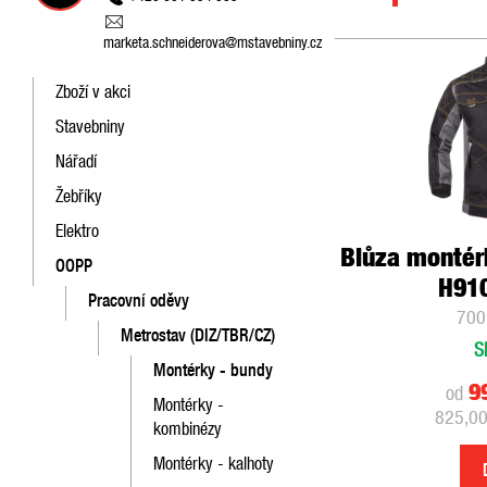
marketa.schneiderova@mstavebniny.cz
Zboží v akci
Stavebniny
Nářadí
Žebříky
Elektro
Blůza montér
OOPP
H91
Pracovní oděvy
700
Metrostav (DIZ/TBR/CZ)
S
Montérky - bundy
9
od
Montérky -
825,00
kombinézy
Montérky - kalhoty