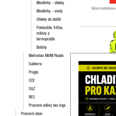
Montérky - obleky
Blůza montérková 
Montérky - vesty
Obleky do deště
Polokošile, trička,
mikiny a
termoprádlo
Batohy
Metrostav MI/MI Roads
Subterra
Pragis
Bunda softshe
CCE
SQZ
700
BES
S
Pracovní oděvy bez loga
2 
od
Pracovní obuv