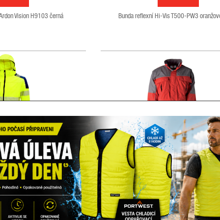
Ardon Vision H9103 černá
Bunda reflexní Hi-Vis T500-PW3 oranžov
llová Miki yellow
Bunda zimní H1058 R
fluo
červená
1000503
7001000291
kladem
Skladem
668,05 Kč
1 270,50 Kč
od