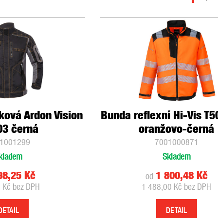
ková Ardon Vision
Bunda reflexní Hi-Vis T
03 černá
oranžovo-černá
1001299
7001000871
kladem
Skladem
98,25 Kč
1 800,48 Kč
od
 Kč bez DPH
1 488,00 Kč bez DPH
DETAIL
DETAIL