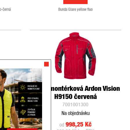
o-černá
Bunda Glare yellow fluo
iver
Blůza montérková Ardon Vision
H9150 červená
7001001300
Na objednávku
998,25 Kč
od