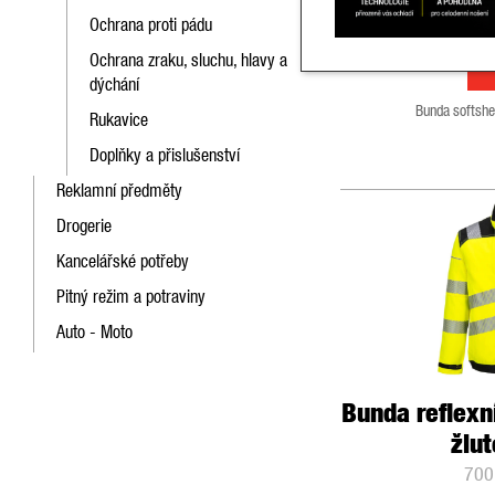
2 205,0
Ochrana proti pádu
Ochrana zraku, sluchu, hlavy a
dýchání
Bunda softshel
Rukavice
Doplňky a přislušenství
Reklamní předměty
Drogerie
Kancelářské potřeby
Pitný režim a potraviny
Auto - Moto
Bunda reflexn
žlu
700