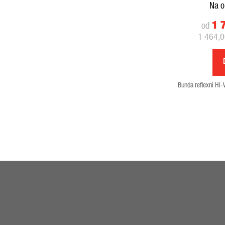
Na o
1 
od
1 464,0
Bunda reflexní Hi