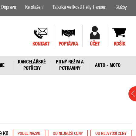
Doprava
Ke stažení
Tabulka velikostí Helly Hansen
Služby
KONTAKT
POPTÁVKA
ÚČET
KOŠÍK
KANCELÁŘSKÉ
PITNÝ REŽIM A
IE
AUTO - MOTO
POTŘEBY
POTRAVINY
9
Kč
PODLE NÁZVU
OD NEJNIŽŠÍ CENY
OD NEJVYŠŠÍ CENY