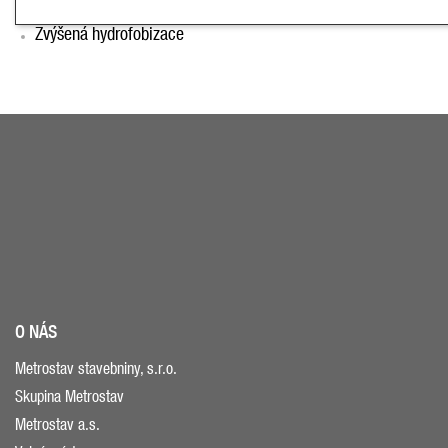
Podélná orientace vláken
Zvýšená hydrofobizace
O NÁS
Metrostav stavebniny, s.r.o.
Skupina Metrostav
Metrostav a.s.