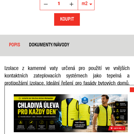
KOUPIT
POPIS
DOKUMENTY/NÁVODY
Izolace z kamenné vaty určená pro použití ve vnějších
kontaktních zateplovacích systémech jako tepelná a
protipožární izolace. Ideální řešení pro fasády bytových domů.
FKD S Thermal jsou tuhé tepelně izolační desky z kamenné
minerální vaty pojené organickou pryskyřicí a v celém průřezu
hydrofobizované.
Vlastnosti produktu