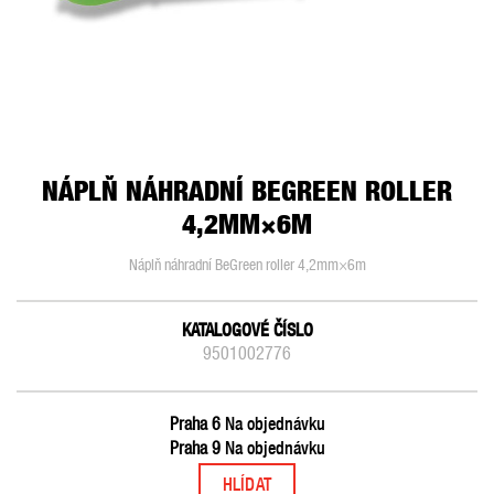
NÁPLŇ NÁHRADNÍ BEGREEN ROLLER
4,2MM×6M
Náplň náhradní BeGreen roller 4,2mm×6m
KATALOGOVÉ ČÍSLO
9501002776
Praha 6
Na objednávku
Praha 9
Na objednávku
HLÍDAT