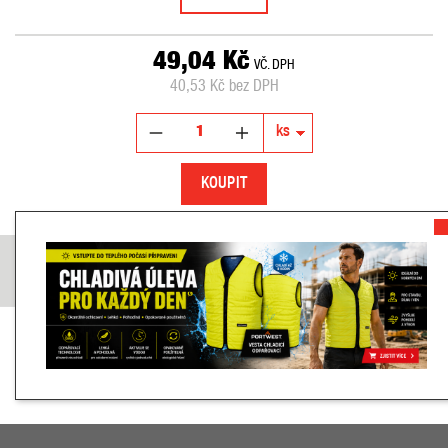
49,04 Kč
VČ. DPH
40,53 Kč bez DPH
KOUPIT
POPIS
Náhradní náplň pro strojek BeGreen, 4,2 mm × 6 m.