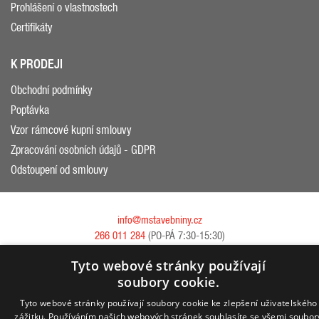
Prohlášení o vlastnostech
Certifikáty
K PRODEJI
Obchodní podmínky
Poptávka
Vzor rámcové kupní smlouvy
Zpracování osobních údajů - GDPR
Odstoupení od smlouvy
info@mstavebniny.cz
266 011 284
(PO-PÁ 7:30-15:30)
Tyto webové stránky používají
soubory cookie.
Copyright © 2026 Metrostav stavebniny, s.r.o.
Internetový obchod EasyShop® 4.5 © IT STUDIO s.r.o.
Tyto webové stránky používají soubory cookie ke zlepšení uživatelského
zážitku. Používáním našich webových stránek souhlasíte se všemi soubor